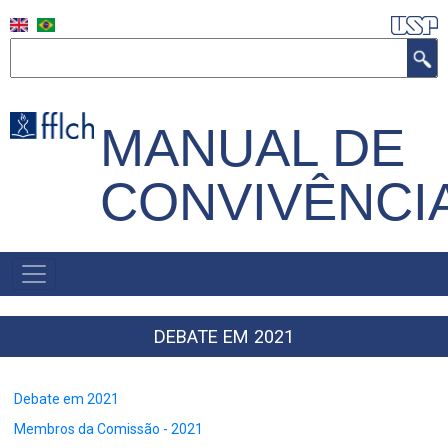
Pular
para
Buscar
o
conteúdo
principal
MANUAL DE
CONVIVÊNCI
NAVEGAÇÃO
PRINCIPAL
DEBATE EM 2021
Debate em 2021
Membros da Comissão - 2021